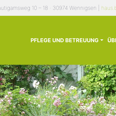
äutigamsweg 10 – 18 · 30974 Wennigsen |
haus.
PFLEGE UND BETREUUNG
ÜB