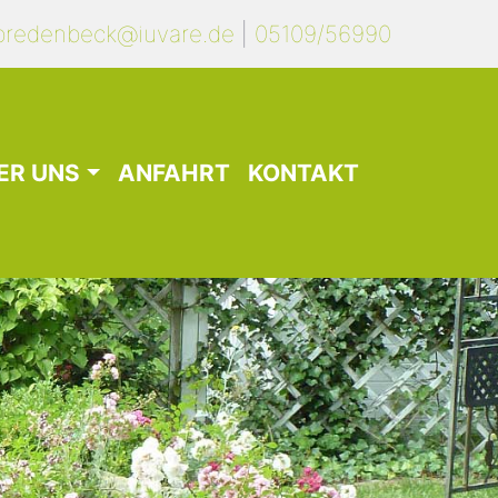
bredenbeck@iuvare.de
|
05109/56990
ER UNS
ANFAHRT
KONTAKT