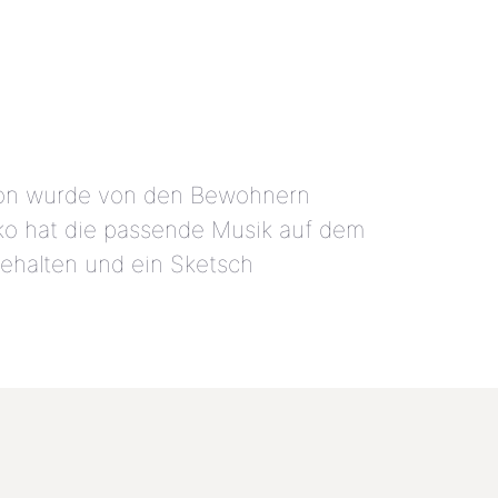
ation wurde von den Bewohnern
lko hat die passende Musik auf dem
ehalten und ein Sketsch
NÄCHSTER BEITRAG
Ostermarkt 31.03.2019