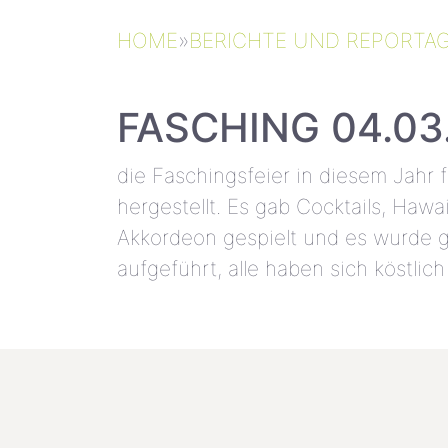
HOME
»
BERICHTE UND REPORTA
FASCHING 04.03
die Faschingsfeier in diesem Jahr
hergestellt. Es gab Cocktails, Haw
Akkordeon gespielt und es wurde 
aufgeführt, alle haben sich köstlich
VORHERIGEN BEITRAG
Sternsinger 03.01.2019