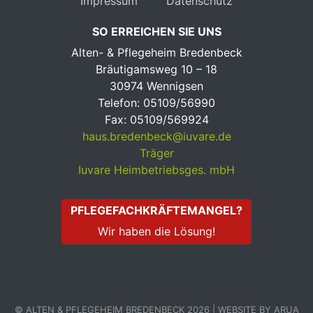
Impressum
Datenschutz
SO ERREICHEN SIE UNS
Alten- & Pflegeheim Bredenbeck
Bräutigamsweg 10 – 18
30974 Wennigsen
Telefon: 05109/56990
Fax: 05109/569924
haus.bredenbeck@iuvare.de
Träger
Iuvare Heimbetriebsges. mbH
PFLEGEFACHKRÄFTEMANGEL?
Wir haben die Lösung!
© ALTEN & PFLEGEHEIM BREDENBECK 2026 | WEBSITE BY ARUA