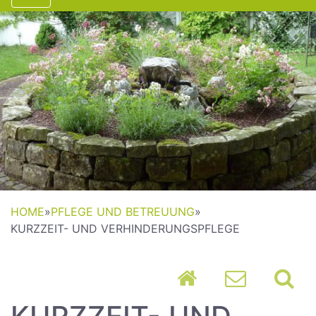
Previous
Nex
HOME
»
PFLEGE UND BETREUUNG
»
KURZZEIT- UND VERHINDERUNGSPFLEGE