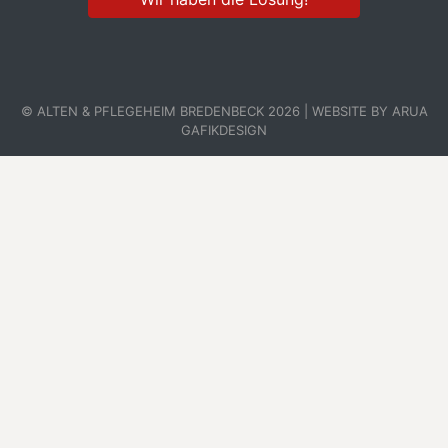
© ALTEN & PFLEGEHEIM BREDENBECK 2026 | WEBSITE BY ARUA
GAFIKDESIGN